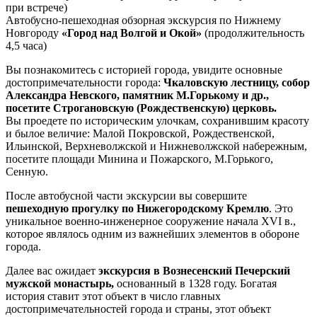
при встрече)
Автобусно-пешеходная обзорная экскурсия по Нижнему
Новгороду
«Город над Волгой и Окой»
(продолжительность
4,5 часа)
Вы познакомитесь с историей города, увидите основные
достопримечательности города:
Чкаловскую лестницу, собор
Александра Невского, памятник М.Горькому и др.,
посетите Строгановскую (Рождественскую) церковь.
Вы проедете по историческим улочкам, сохранившим красоту
и былое величие: Малой Покровской, Рождественской,
Ильинской, Верхневолжской и Нижневолжской набережным,
посетите площади Минина и Пожарского, М.Горького,
Сенную.
После автобусной части экскурсии вы совершите
пешеходную прогулку по Нижегородскому Кремлю
. Это
уникальное военно-инженерное сооружение начала XVI в.,
которое являлось одним из важнейших элементов в обороне
города.
Далее вас ожидает
экскурсия в Вознесенский Печерский
мужской монастырь,
основанный в 1328 году. Богатая
история ставит этот объект в число главных
достопримечательностей города и страны, этот объект