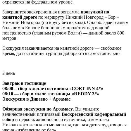
охраняется на федеральном уровне.
Завершится экскурсионная программа
прогулкой по
канатной дороге
по маршруту Нижний Новгород – Бор –
Нижний Новгород (по кругу без выхода). Она обладает самым
большим в Европе безопорным пролётом над водной
поверхностью (главным руслом Волги) — длиной около 800
метров.
Экскурсия заканчивается на канатной дороге — свободное
время, до гостиницы туристы добираются самостоятельно
2 день
Завтрак в гостинице
08:00 – сбор в холле гостиницы «CORT INN 4*»
08:10 — сбор в холле гостиницы «REDDY 3*»
Экскурсия в Дивеево + Арзамас
Обзорная экскурсия по Арзамасу
. Вы увидите
величественный пятиглавый
Воскресенский кафедральный
собор
и церковь живоносного источника, и комплекс
Никольского женского монастыря, где находится чудотворная
икона «избавление от бед».