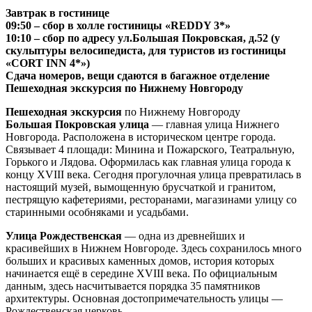
Завтрак в гостинице
09:50 – сбор в холле гостиницы «REDDY 3*»
10:10 – сбор по адресу ул.Большая Покровская, д.52 (у
скульптуры велосипедиста, для туристов из гостиницы
«CORT INN 4*»)
Сдача номеров, вещи сдаются в багажное отделение
Пешеходная экскурсия по Нижнему Новгороду
Пешеходная экскурсия
по Нижнему Новгороду
Большая Покровская улица
— главная улица Нижнего
Новгорода. Расположена в историческом центре города.
Связывает 4 площади: Минина и Пожарского, Театральную,
Горького и Лядова. Оформилась как главная улица города к
концу XVIII века. Сегодня прогулочная улица превратилась в
настоящий музей, вымощенную брусчаткой и гранитом,
пестрящую кафетериями, ресторанами, магазинами улицу со
старинными особняками и усадьбами.
Улица Рождественская
— одна из древнейших и
красивейших в Нижнем Новгороде. Здесь сохранилось много
больших и красивых каменных домов, история которых
начинается ещё в середине XVIII века. По официальным
данным, здесь насчитывается порядка 35 памятников
архитектуры. Основная достопримечательность улицы —
Рождественская церковь.