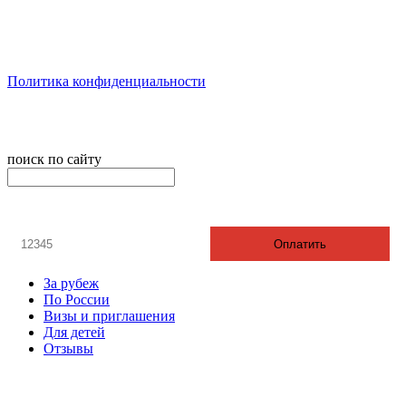
Реестровый номер туроператора - РТО 022613
Политика конфиденциальности
© 2008-2024 - Администратор сайта ООО ТК "Вита трэвел",
ИНН 7452023824
поиск по сайту
онлайн оплата
Введите номер счета / договора
Оплатить
За рубеж
По России
Визы и приглашения
Для детей
Отзывы