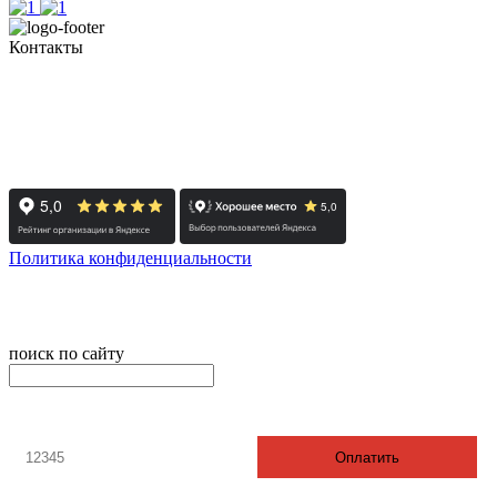
Контакты
+7 (351) 700-11-10, 200-99-10
454091, г. Челябинск, ул. Карла Маркса, д. 83
Реестровый номер туроператора - РТО 022613
Политика конфиденциальности
© 2008-2024 - Администратор сайта ООО ТК "Вита трэвел",
ИНН 7452023824
поиск по сайту
онлайн оплата
Введите номер счета / договора
Оплатить