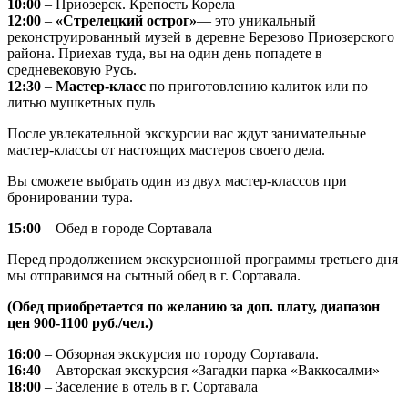
10:00
– Приозерск. Крепость Корела
12:00
–
«Стрелецкий острог»
— это уникальный
реконструированный музей в деревне Березово Приозерского
района. Приехав туда, вы на один день попадете в
средневековую Русь.
12:30
–
Мастер-класс
по приготовлению калиток или по
литью мушкетных пуль
После увлекательной экскурсии вас ждут занимательные
мастер-классы от настоящих мастеров своего дела.
Вы сможете выбрать один из двух мастер-классов при
бронировании тура.
15:00
– Обед в городе Сортавала
Перед продолжением экскурсионной программы третьего дня
мы отправимся на сытный обед в г. Сортавала.
(Обед приобретается по желанию за доп. плату, диапазон
цен 900-1100 руб./чел.)
16:00
– Обзорная экскурсия по городу Сортавала.
16:40
– Авторская экскурсия «Загадки парка «Ваккосалми»
18:00
– Заселение в отель в г. Сортавала