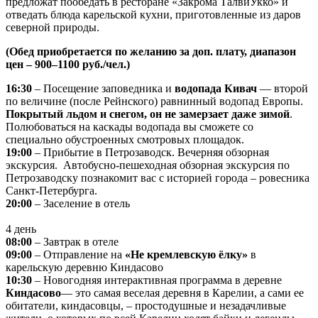
предложат пообедать в ресторане «Закрома ТалвиУкко» и
отведать блюда карельской кухни, приготовленные из даров
северной природы.
(Обед приобретается по желанию за доп. плату, диапазон
цен – 900–1100 руб./чел.)
16:30
– Посещение заповедника и
водопада Кивач
— второй
по величине (после Рейнского) равнинный водопад Европы.
Покрытый льдом и снегом, он не замерзает даже зимой
.
Полюбоваться на каскады водопада вы сможете со
специально обустроенных смотровых площадок.
19:00
– Прибытие в Петрозаводск. Вечерняя обзорная
экскурсия. Автобусно-пешеходная обзорная экскурсия по
Петрозаводску познакомит вас с историей города – ровесника
Санкт-Петербурга.
20:00
– Заселение в отель
4 день
08:00
– Завтрак в отеле
09:00
– Отправление на
«Не кремлевскую ёлку»
в
карельскую деревню Киндасово
10:30
– Новогодняя интерактивная программа в деревне
Киндасово
— это самая веселая деревня в Карелии, а сами ее
обитатели, киндасовцы, – простодушные и незадачливые