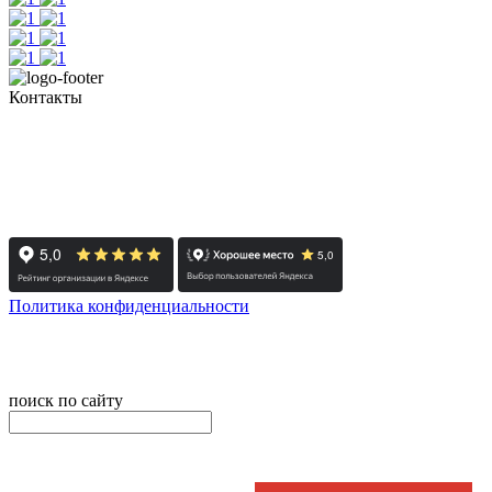
Контакты
+7 (351) 700-11-10, 200-99-10
454091, г. Челябинск, ул. Карла Маркса, д. 83
Реестровый номер туроператора - РТО 022613
Политика конфиденциальности
© 2008-2024 - Администратор сайта ООО ТК "Вита трэвел",
ИНН 7452023824
поиск по сайту
онлайн оплата
Введите номер счета / договора