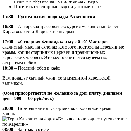
пещерам «Рускеалы» к подземному озеру.
Посетить сувенирные ряды и уютные кафе.
15:30
–
Рускеальские водопады Ахвенкоски
16:30
– Авторская трассовая экскурсия «Скалистый берег
Кирьявалахти и Ладожские шхеры»
17:00
–
«Северная Фиваида» и музей «У Мастера»
–
скалистый мыс, на склонах которого построены деревянные
храмы, копии старинных церквей и традиционных
карельских часовен. Это место считается музеем под
открытым небом.
18:30
– Поздний обед в кафе
Вам подадут сытный ужин со знаменитой карельской
выпечкой.
(Обед приобретается по желанию за доп. плату, диапазон
цен – 900–1100 руб./чел.)
20:00
– Возвращение в г. Сортавала. Свободное время
3 день
08:00
– Завтрак в отеле