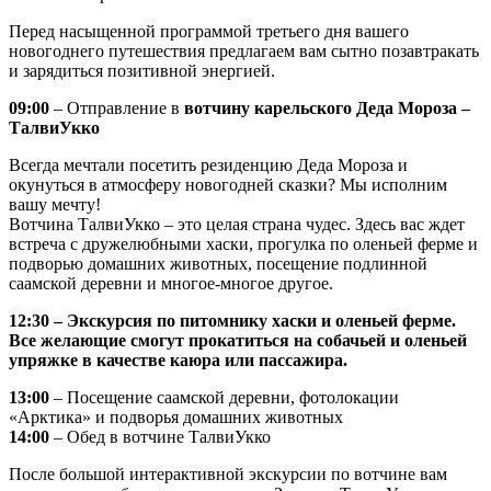
Перед насыщенной программой третьего дня вашего
новогоднего путешествия предлагаем вам сытно позавтракать
и зарядиться позитивной энергией.
09:00
– Отправление в
вотчину карельского Деда Мороза –
ТалвиУкко
Всегда мечтали посетить резиденцию Деда Мороза и
окунуться в атмосферу новогодней сказки? Мы исполним
вашу мечту!
Вотчина ТалвиУкко – это целая страна чудес. Здесь вас ждет
встреча с дружелюбными хаски, прогулка по оленьей ферме и
подворью домашних животных, посещение подлинной
саамской деревни и многое-многое другое.
12:30 – Экскурсия по питомнику хаски и оленьей ферме.
Все желающие смогут прокатиться на собачьей и оленьей
упряжке в качестве каюра или пассажира.
13:00
– Посещение саамской деревни, фотолокации
«Арктика» и подворья домашних животных
14:00
– Обед в вотчине ТалвиУкко
После большой интерактивной экскурсии по вотчине вам