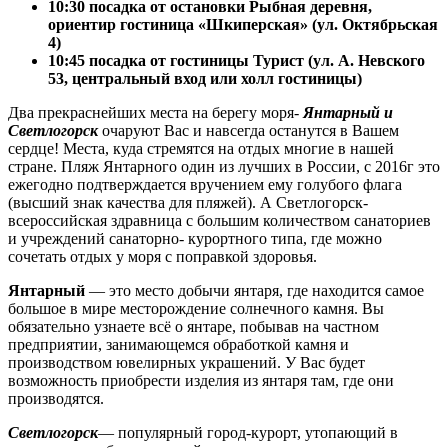
10:30
посадка от остановки Рыбная деревня,
ориентир гостиница «Шкиперская» (ул. Октябрьская
4)
10:45 посадка от гостиницы Турист
(ул. А. Невского
53, центральный вход или холл гостиницы)
Два прекраснейших места на берегу моря-
Янтарный и
Светлогорск
очаруют Вас и навсегда останутся в Вашем
сердце! Места, куда стремятся на отдых многие в нашей
стране. Пляж Янтарного один из лучших в России, с 2016г это
ежегодно подтверждается вручением ему голубого флага
(высший знак качества для пляжей). А Светлогорск-
всероссийская здравница с большим количеством санаториев
и учреждений санаторно- курортного типа, где можно
сочетать отдых у моря с поправкой здоровья.
Янтарный
— это место добычи янтаря, где находится самое
большое в мире месторождение солнечного камня. Вы
обязательно узнаете всё о янтаре, побывав на частном
предприятии, занимающемся обработкой камня и
производством ювелирных украшений. У Вас будет
возможность приобрести изделия из янтаря там, где они
производятся.
Светлогорск
— популярный город-курорт, утопающий в