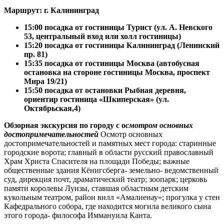
Маршрут: г. Калининград
15:00 посадка от гостиницы Турист (ул. А. Невского
53, центральный вход или холл гостиницы)
15:20 посадка от гостиницы Калининград (Ленинский
пр. 81)
15:35 посадка от гостиницы Москва (
автобусная
остановка на стороне гостиницы Москва, проспект
Мира 19/21)
15:50
посадка от остановки Рыбная деревня,
ориентир гостиница «Шкиперская» (ул.
Октябрьская,4)
Обзорная экскурсия по городу с о
смотр
ом основных
достопримечательностей
Осмотр основных
достопримечательностей и памятных мест города: старинные
городские ворота; главный в области русский православный
Храм Христа Спасителя на площади Победы; важные
общественные здания Кёнигсберга- земельно- ведомственный
суд, дирекция почт, драматический театр; зоопарк; церковь
памяти королевы Луизы, ставшая областным детским
кукольным театром, район вилл «Амалиенау»; прогулка у стен
Кафедрального собора, где находится могила великого сына
этого города- философа Иммануила Канта.