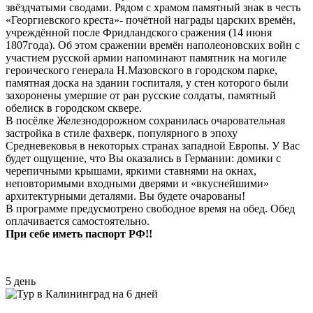
звёздчатыми сводами. Рядом с храмом памятный знак в честь
«Георгиевского креста»- почётной награды царских времён,
учреждённой после Фридландского сражения (14 июня
1807года). Об этом сражении времён наполеоновских войн с
участием русской армии напоминают памятник на могиле
героического генерала Н.Мазовского в городском парке,
памятная доска на здании госпиталя, у стен которого были
захоронены умершие от ран русские солдаты, памятный
обелиск в городском сквере.
В посёлке Железнодорожном сохранилась очаровательная
застройка в стиле фахверк, популярного в эпоху
Средневековья в некоторых странах западной Европы. У Вас
будет ощущение, что Вы оказались в Германии: домики с
черепичными крышами, яркими ставнями на окнах,
неповторимыми входными дверями и «вкуснейшими»
архитектурными деталями. Вы будете очарованы!
В программе предусмотрено свободное время на обед. Обед
оплачивается самостоятельно.
При себе иметь паспорт РФ!!
5 день