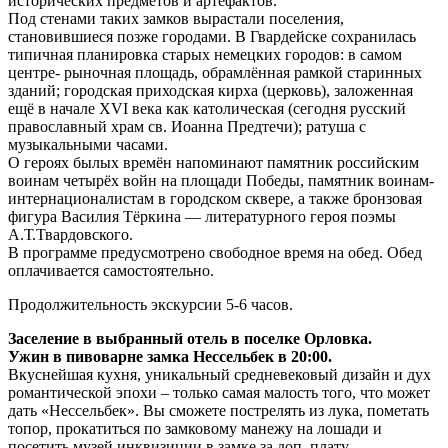
исторических предметов и артефактов.
Под стенами таких замков вырастали поселения,
становившиеся позже городами. В Гвардейске сохранилась
типичная планировка старых немецких городов: в самом
центре- рыночная площадь, обрамлённая рамкой старинных
зданий; городская приходская кирха (церковь), заложенная
ещё в начале XVI века как католическая (сегодня русский
православный храм св. Иоанна Предтечи); ратуша с
музыкальными часами.
О героях былых времён напоминают памятник российским
воинам четырёх войн на площади Победы, памятник воинам-
интернационалистам в городском сквере, а также бронзовая
фигура Василия Тёркина — литературного героя поэмы
А.Т.Твардовского.
В программе предусмотрено свободное время на обед. Обед
оплачивается самостоятельно.
Продолжительность экскурсии 5-6 часов.
Заселение в выбранный отель в поселке Орловка.
Ужин в пивоварне замка Нессельбек в 20:00.
Вкуснейшая кухня, уникальный средневековый дизайн и дух
романтической эпохи – только самая малость того, что может
дать «Нессельбек». Вы сможете пострелять из лука, пометать
топор, прокатиться по замковому манежу на лошади и
посетить музей инквизиции в замке за доп. плату.