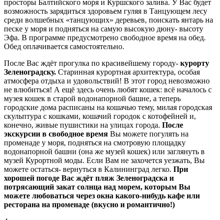
просторы Балтийского моря и Куршского залива. У Вас будет
возможность зарядиться здоровьем гуляя в Танцующем лесу
среди волшебных «танцующих» деревьев, поискать янтарь на
песке у моря и подняться на самую высокую дюну- высоту
Эфа. В программе предусмотрено свободное время на обед.
Обед оплачивается самостоятельно.
После Вас ждёт прогулка по красивейшему городу-
курорту
Зеленоградску.
Старинная курортная архитектура, особая
атмосфера отдыха и удовольствий! В этот город невозможно
не влюбиться! А ещё здесь очень любят кошек: всё началось с
музея кошек в старой водонапорной башне, а теперь
городские дома расписаны на кошачью тему, милая городская
скульптура с кошками, кошачий городок с котофейней и,
конечно, живые пушистики на улицах города.
После
экскурсии в свободное время
Вы можете погулять на
променаде у моря, подняться на смотровую площадку
водонапорной башни (она же музей кошек) или заглянуть в
музей Курортной моды. Если Вам не захочется уезжать, Вы
можете остаться- вернуться в Калининград легко.
При
хорошей погоде Вас ждёт пляж Зеленоградска и
потрясающий закат солнца над морем, которым Вы
можете любоваться через окна какого-нибудь кафе или
ресторана на променаде (вкусно и романтично!)