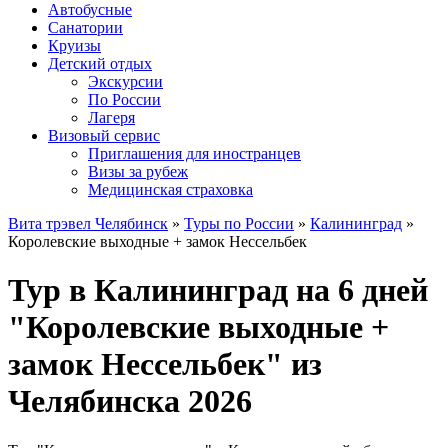
Автобусные
Санатории
Круизы
Детский отдых
Экскурсии
По России
Лагеря
Визовый сервис
Приглашения для иностранцев
Визы за рубеж
Медицинская страховка
Вита трэвел Челябинск
»
Туры по России
»
Калининград
»
Королевские выходные + замок Нессельбек
Тур в Калининград на 6 дней
"Королевские выходные +
замок Нессельбек" из
Челябинска 2026