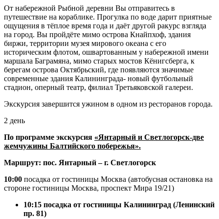
От набережной Рыбной деревни Вы отправитесь в
путешествие на кораблике. Прогулка по воде дарит приятные
ощущения в тёплое время года и даёт другой ракурс взгляда
на город. Вы пройдёте мимо острова Кнайпхоф, здания
биржи, территории музея мирового океана с его
историческим флотом, ошвартованным у набережной имени
маршала Баграмяна, мимо старых мостов Кёнигсберга, к
берегам острова Октябрьский, где появляются значимые
современные здания Калининграда- новый футбольный
стадион, оперный театр, филиал Третьяковской галереи.
Экскурсия завершится ужином в одном из ресторанов города.
2 день
По программе экскурсия
«Янтарный и Светлогорск-две
жемчужины Балтийского побережья».
Маршрут: пос. Янтарный – г. Светлогорск
10:00
посадка от гостиницы Москва (автобусная остановка на
стороне гостиницы Москва, проспект Мира 19/21)
10:15
посадка от гостиницы Калининград (Ленинский
пр. 81)