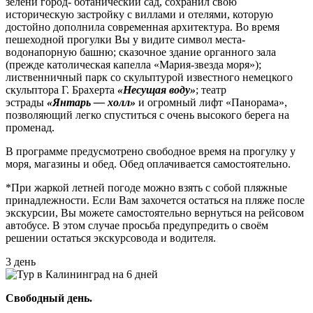
зелени город- ботанический сад, сохранил свою
историческую застройку с виллами и отелями, которую
достойно дополнила современная архитектура. Во время
пешеходной прогулки Вы у видите символ места-
водонапорную башню; сказочное здание органного зала
(прежде католическая капелла «Мария-звезда моря»);
лиственничный парк со скульптурой известного немецкого
скульптора Г. Брахерта
«Несущая воду»
; театр
эстрады
«Янтарь — холл»
и огромный лифт «Панорама»,
позволяющий легко спуститься с очень высокого берега на
променад.
В программе предусмотрено свободное время на прогулку у
моря, магазины и обед. Обед оплачивается самостоятельно.
*При жаркой летней погоде можно взять с собой пляжные
принадлежности. Если Вам захочется остаться на пляже после
экскурсии, Вы можете самостоятельно вернуться на рейсовом
автобусе. В этом случае просьба предупредить о своём
решении остаться экскурсовода и водителя.
3 день
Свободный день.