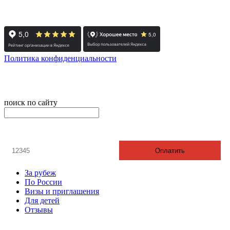
Реестровый номер туроператора - РТО 022613
Политика конфиденциальности
© 2008-2024 - Администратор сайта ООО ТК "Вита трэвел",
ИНН 7452023824
поиск по сайту
онлайн оплата
Введите номер счета / договора
Оплатить
За рубеж
По России
Визы и приглашения
Для детей
Отзывы