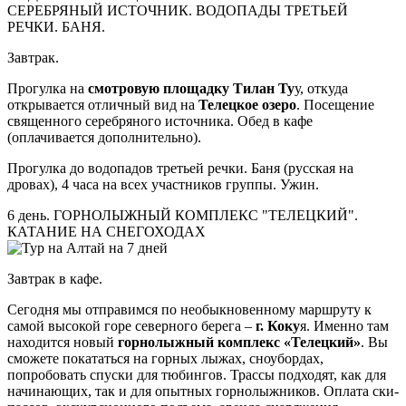
СЕРЕБРЯНЫЙ ИСТОЧНИК. ВОДОПАДЫ ТРЕТЬЕЙ
РЕЧКИ. БАНЯ.
Завтрак.
Прогулка на
смотровую площадку Тилан Ту
у, откуда
открывается отличный вид на
Телецкое озеро
. Посещение
священного серебряного источника. Обед в кафе
(оплачивается дополнительно).
Прогулка до водопадов третьей речки. Баня (русская на
дровах), 4 часа на всех участников группы. Ужин.
6 день. ГОРНОЛЫЖНЫЙ КОМПЛЕКС "ТЕЛЕЦКИЙ".
КАТАНИЕ НА СНЕГОХОДАХ
Завтрак в кафе.
Сегодня мы отправимся по необыкновенному маршруту к
самой высокой горе северного берега –
г. Коку
я. Именно там
находится новый
горнолыжный комплекс «Телецкий»
. Вы
сможете покататься на горных лыжах, сноубордах,
попробовать спуски для тюбингов. Трассы подходят, как для
начинающих, так и для опытных горнолыжников. Оплата ски-