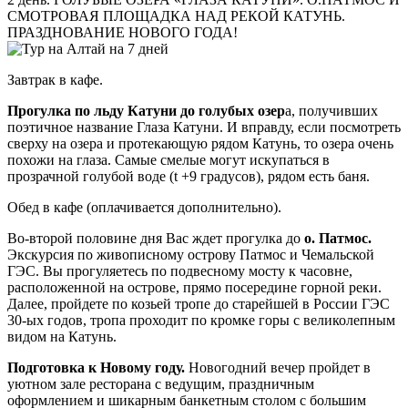
СМОТРОВАЯ ПЛОЩАДКА НАД РЕКОЙ КАТУНЬ.
ПРАЗДНОВАНИЕ НОВОГО ГОДА!
Завтрак в кафе.
Прогулка по льду Катуни до голубых озер
а, получивших
поэтичное название Глаза Катуни. И вправду, если посмотреть
сверху на озера и протекающую рядом Катунь, то озера очень
похожи на глаза. Самые смелые могут искупаться в
прозрачной голубой воде (t +9 градусов), рядом есть баня.
Обед в кафе (оплачивается дополнительно).
Во-второй половине дня Вас ждет прогулка до
о. Патмос.
Экскурсия по живописному острову Патмос и Чемальской
ГЭС. Вы прогуляетесь по подвесному мосту к часовне,
расположенной на острове, прямо посередине горной реки.
Далее, пройдете по козьей тропе до старейшей в России ГЭС
30-ых годов, тропа проходит по кромке горы с великолепным
видом на Катунь.
Подготовка к Новому году.
Новогодний вечер пройдет в
уютном зале ресторана с ведущим, праздничным
оформлением и шикарным банкетным столом с большим