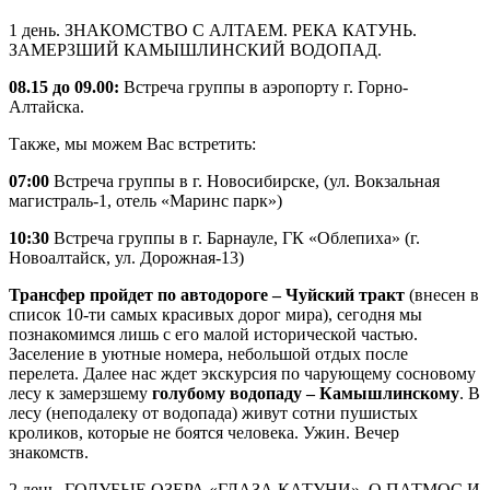
1 день. ЗНАКОМСТВО С АЛТАЕМ. РЕКА КАТУНЬ.
ЗАМЕРЗШИЙ КАМЫШЛИНСКИЙ ВОДОПАД.
08.15 до 09.00:
Встреча группы в аэропорту г. Горно-
Алтайска.
Также, мы можем Вас встретить:
07:00
Встреча группы в г. Новосибирске, (ул. Вокзальная
магистраль-1, отель «Маринс парк»)
10:30
Встреча группы в г. Барнауле, ГК «Облепиха» (г.
Новоалтайск, ул. Дорожная-13)
Трансфер пройдет по автодороге – Чуйский тракт
(внесен в
список 10-ти самых красивых дорог мира), сегодня мы
познакомимся лишь с его малой исторической частью.
Заселение в уютные номера, небольшой отдых после
перелета. Далее нас ждет экскурсия по чарующему сосновому
лесу к замерзшему
голубому водопаду – Камышлинскому
. В
лесу (неподалеку от водопада) живут сотни пушистых
кроликов, которые не боятся человека. Ужин. Вечер
знакомств.
2 день. ГОЛУБЫЕ ОЗЕРА «ГЛАЗА КАТУНИ». О.ПАТМОС И