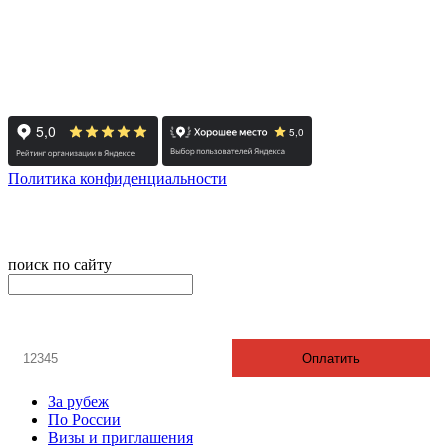
+7 (351) 700-11-10, 200-99-10
454091, г. Челябинск, ул. Карла Маркса, д. 83
Реестровый номер туроператора - РТО 022613
Политика конфиденциальности
© 2008-2024 - Администратор сайта ООО ТК "Вита трэвел",
ИНН 7452023824
поиск по сайту
онлайн оплата
Введите номер счета / договора
Оплатить
За рубеж
По России
Визы и приглашения