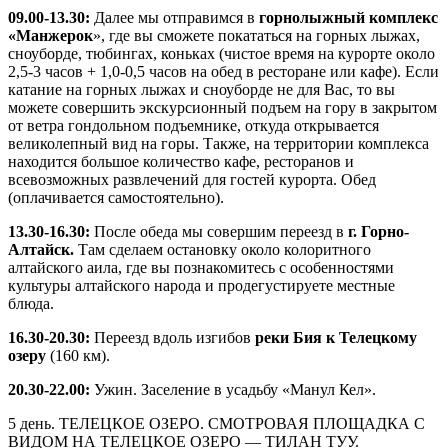
09.00-13.30:
Далее мы отправимся в
горнолыжный комплекс
«Манжерок
», где вы сможете покататься на горных лыжах,
сноуборде, тюбингах, коньках (чистое время на курорте около
2,5-3 часов + 1,0-0,5 часов на обед в ресторане или кафе). Если
катание на горных лыжах и сноуборде не для Вас, то вы
можете совершить экскурсионный подъем на гору в закрытом
от ветра гондольном подъемнике, откуда открывается
великолепный вид на горы. Также, на территории комплекса
находится большое количество кафе, ресторанов и
всевозможных развлечений для гостей курорта. Обед
(оплачивается самостоятельно).
13.30-16.30:
После обеда мы совершим переезд в
г. Горно-
Алтайск.
Там сделаем остановку около колоритного
алтайского аила, где вы познакомитесь с особенностями
культуры алтайского народа и продегустируете местные
блюда.
16.30-20.30:
Переезд вдоль изгибов
реки Бия к Телецкому
озеру
(160 км).
20.30-22.00:
Ужин. Заселение в усадьбу «Манул Кел».
5 день. ТЕЛЕЦКОЕ ОЗЕРО. СМОТРОВАЯ ПЛОЩАДКА С
ВИДОМ НА ТЕЛЕЦКОЕ ОЗЕРО — ТИЛАН ТУУ.