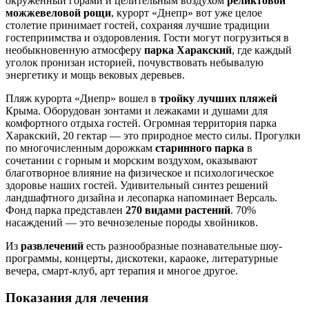
окружённый горами и целительным воздухом
реликтовой
можжевеловой рощи
, курорт «Днепр» вот уже целое
столетие принимает гостей, сохраняя лучшие традиции
гостеприимства и оздоровления. Гости могут погрузиться в
необыкновенную атмосферу
парка Харакский
, где каждый
уголок пронизан историей, почувствовать небывалую
энергетику и мощь вековых деревьев.
Пляж курорта «Днепр» вошел в
тройку лучших пляжей
Крыма. Оборудован зонтами и лежаками и душами для
комфортного отдыха гостей. Огромная территория парка
Харакский, 20 гектар — это природное место силы. Прогулки
по многочисленным дорожкам
старинного парка
в
сочетании с горным и морским воздухом, оказывают
благотворное влияние на физическое и психологическое
здоровье наших гостей. Удивительный синтез решений
ландшафтного дизайна и лесопарка напоминает Версаль.
Фонд парка представлен
270 видами растений
. 70%
насаждений — это вечнозеленые породы хвойников.
Из
развлечений
есть разнообразные познавательные шоу-
программы, концерты, дискотеки, караоке, литературные
вечера, смарт-клуб, арт терапия и многое другое.
Показания для лечения