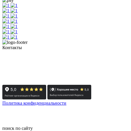
Контакты
+7 (351) 700-11-10, 200-99-10
454091, г. Челябинск, ул. Карла Маркса, д. 83
Реестровый номер туроператора - РТО 022613
Политика конфиденциальности
© 2008-2024 - Администратор сайта ООО ТК "Вита трэвел",
ИНН 7452023824
поиск по сайту