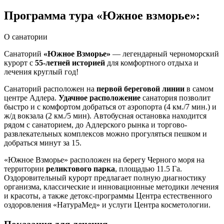
Программа тура «Южное взморье»:
О санатории
Санаторий
«Южное Взморье»
— легендарный черноморский
курорт с
55-летней историей
для комфортного отдыха и
лечения круглый год!
Санаторий расположен на
первой береговой линии
в самом
центре Адлера.
Удачное расположение
санатория позволит
быстро и с комфортом добраться от аэропорта (4 км./7 мин.) и
ж/д вокзала (2 км./5 мин). Автобусная остановка находится
рядом с санаторием, до Адлерского рынка и торгово-
развлекательных комплексов можно прогуляться пешком и
добраться минут за 15.
«Южное Взморье» расположен на берегу Черного моря на
территории
реликтового парка
, площадью 11.5 Га.
Оздоровительный курорт предлагает полную диагностику
организма, классические и инновационные методики лечения
и красоты, а также детокс-программы Центра естественного
оздоровления «НатураМед» и услуги Центра косметологии.