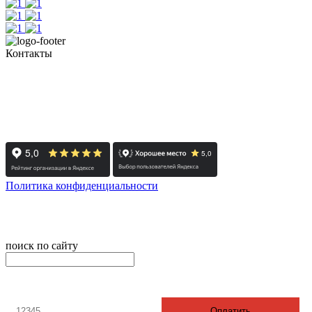
Контакты
+7 (351) 700-11-10, 200-99-10
454091, г. Челябинск, ул. Карла Маркса, д. 83
Реестровый номер туроператора - РТО 022613
Политика конфиденциальности
© 2008-2024 - Администратор сайта ООО ТК "Вита трэвел",
ИНН 7452023824
поиск по сайту
онлайн оплата
Введите номер счета / договора
Оплатить