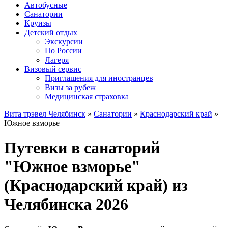
Автобусные
Санатории
Круизы
Детский отдых
Экскурсии
По России
Лагеря
Визовый сервис
Приглашения для иностранцев
Визы за рубеж
Медицинская страховка
Вита трэвел Челябинск
»
Санатории
»
Краснодарский край
»
Южное взморье
Путевки в санаторий
"Южное взморье"
(Краснодарский край) из
Челябинска 2026