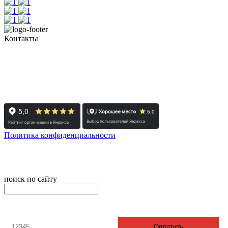
Контакты
+7 (351) 700-11-10, 200-99-10
454091, г. Челябинск, ул. Карла Маркса, д. 83
Реестровый номер туроператора - РТО 022613
Политика конфиденциальности
© 2008-2024 - Администратор сайта ООО ТК "Вита трэвел",
ИНН 7452023824
поиск по сайту
онлайн оплата
Введите номер счета / договора
Оплатить