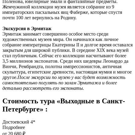
Поленова, ювелирные эмали и фантазийные предметы.
Жемчужиной коллекции музея является собрание из 9
императорских пасхальных яиц Фаберже, которые спустя
почти 100 лет вернулись на Родину.
Экскурсия в Эрмитаж
Эрмитаж занимает совершенно особое место среди
художественных музеев мира. Он начинался как личное
собрание императрицы Екатерины II и долгое время оставался
закрытым для широкой публики. В середине XIX века музей
стал публичным. Сейчас его коллекции насчитывают более
3,5 миллионов экспонатов. Среди них шедевры Леонардо да
Винчи, Рембрандта, полотна импрессионистов, античная
скульптура, египетские древности, настоящая мумия и многое
другое.
После экскурсии по музею у вас будет возможность
самостоятельно погулять по залам Эрмитажа и более
детально рассмотреть его экспонаты.
Стоимость тура «Выходные в Санкт-
Петербурге» :
Достоевский 4*
Подробнее
от 20 680 ₽