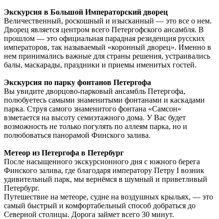
Экскурсия в Большой Императорский дворец
Величественный, роскошный и изысканный — это все о нем.
Дворец является центром всего Петергофского ансамбля. В
прошлом — это официальная парадная резиденция русских
императоров, так называемый «коронный дворец». Именно в
нем принимались важные для страны решения, устраивались
балы, маскарады, праздники и приемы именитых гостей.
Экскурсия по парку фонтанов Петергофа
Вы увидите дворцово-парковый ансамбль Петергофа,
полюбуетесь самыми знаменитыми фонтанами и каскадами
парка. Струя самого знаменитого фонтана «Самсон»
взметается на высоту семиэтажного дома. У Вас будет
возможность не только погулять по аллеям парка, но и
полюбоваться панорамой Финского залива.
Метеор из Петергофа в Петербург
После насыщенного экскурсионного дня с южного берега
Финского залива, где благодаря императору Петру I возник
удивительный парк, мы вернёмся в шумный и приветливый
Петербург.
Путешествие на метеоре, судне на воздушных крыльях, — это
самый быстрый и комфортабельный способ добраться до
Северной столицы. Дорога займет всего 30 минут.