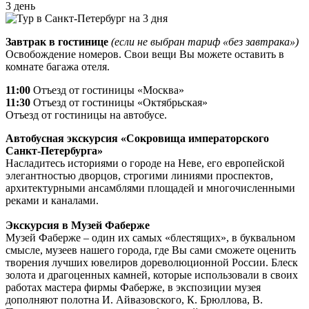
3 день
Завтрак в гостинице
(если не выбран тариф «без завтрака»)
Освобождение номеров. Свои вещи Вы можете оставить в
комнате багажа отеля.
11:00
Отъезд от гостиницы «Москва»
11:30
Отъезд от гостиницы «Октябрьская»
Отъезд от гостиницы на автобусе.
Автобусная экскурсия «Сокровища императорского
Санкт-Петербурга»
Насладитесь историями о городе на Неве, его европейской
элегантностью дворцов, строгими линиями проспектов,
архитектурными ансамблями площадей и многочисленными
реками и каналами.
Экскурсия в Музей Фаберже
Музей Фаберже – один их самых «блестящих», в буквальном
смысле, музеев нашего города, где Вы сами сможете оценить
творения лучших ювелиров дореволюционной России. Блеск
золота и драгоценных камней, которые использовали в своих
работах мастера фирмы Фаберже, в экспозиции музея
дополняют полотна И. Айвазовского, К. Брюллова, В.