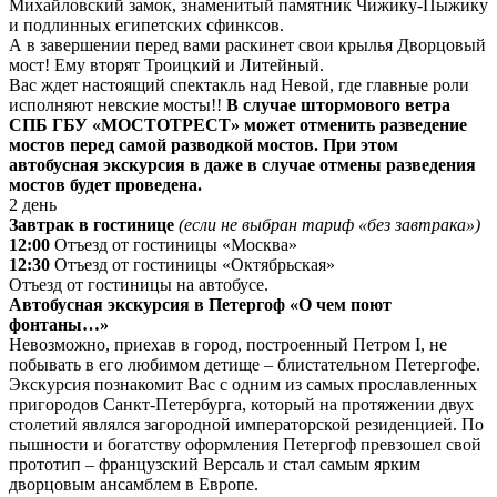
Михайловский замок, знаменитый памятник Чижику-Пыжику
и подлинных египетских сфинксов.
А в завершении перед вами раскинет свои крылья Дворцовый
мост! Ему вторят Троицкий и Литейный.
Вас ждет настоящий спектакль над Невой, где главные роли
исполняют невские мосты!!
В случае штормового ветра
СПБ ГБУ «МОСТОТРЕСТ» может отменить разведение
мостов перед самой разводкой мостов. При этом
автобусная экскурсия в даже в случае отмены разведения
мостов будет проведена.
2 день
Завтрак в гостинице
(если не выбран тариф «без завтрака»)
12:00
Отъезд от гостиницы «Москва»
12:30
Отъезд от гостиницы «Октябрьская»
Отъезд от гостиницы на автобусе.
Автобусная экскурсия в Петергоф «О чем поют
фонтаны…»
Невозможно, приехав в город, построенный Петром I, не
побывать в его любимом детище – блистательном Петергофе.
Экскурсия познакомит Вас с одним из самых прославленных
пригородов Санкт-Петербурга, который на протяжении двух
столетий являлся загородной императорской резиденцией. По
пышности и богатству оформления Петергоф превзошел свой
прототип – французский Версаль и стал самым ярким
дворцовым ансамблем в Европе.