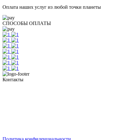
Оплата наших услуг из любой точки планеты
СПОСОБЫ ОПЛАТЫ
Контакты
+7 (351) 700-11-10, 200-99-10
454091, г. Челябинск, ул. Карла Маркса, д. 83
Реестровый номер туроператора - РТО 022613
Политика конфиденциальности